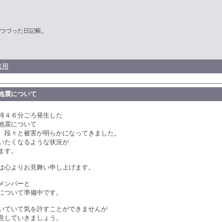
つづった日記帳。
者用
地震について
時４６分ごろ発生した
地震について
、段々と被害が明らかになってきました。
いたくなるような状況が
ます。
は心よりお見舞い申し上げます。
メンバーと
について準備中です。
いていて気を許すことができませんが
意していきましょう。