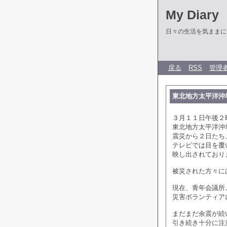
My Diary
日々の生活を気ままに
戻る
RSS
管理
東北地方太平洋沖
３月１１日午後２
東北地方太平洋沖
震災から２日たち
テレビでは目を覆
映し出されており
被災された方々に
現在、青年会議所
災害ボランティア
まだまだ余震が続
引き続き十分に注