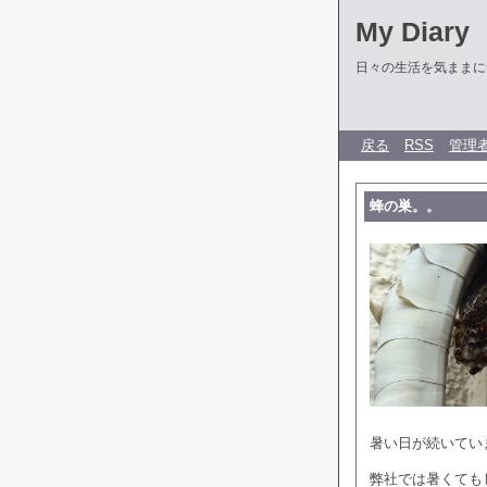
My Diary
日々の生活を気ままに
戻る
RSS
管理
蜂の巣。。
暑い日が続いてい
弊社では暑くても