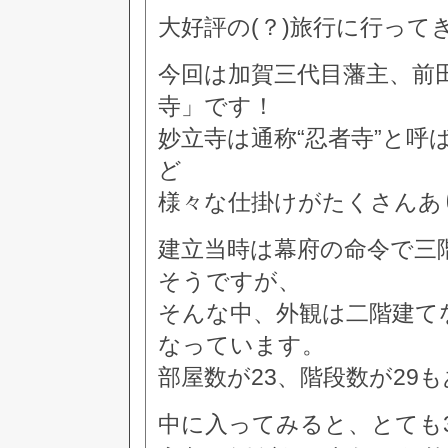
大好評の(？)旅行に行っ
今回は加賀三代目藩主、前田
寺」です！
妙立寺は通称“忍者寺”と
ど
様々な仕掛けがたくさんあ
建立当時は幕府の命令で三
そうですが、
そんな中、外観は二階建て
なっています。
部屋数が23、階段数が29
中に入ってみると、とても