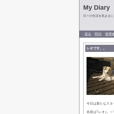
My Diary
日々の生活を気ままに
戻る
RSS
管理
レオです。。
今日は新たなスタ
名前は｢レオ｣。♀