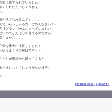
の前に捨てられていました。
捨てられたんでしょうねぇ～。
・。
猫が捨てられるんです。。。
んでいらっしゃる方、ごめんなさい！）
５匹ほどダンボールに入っていました。
ないのでがんばって育てるのですが、
育ちません。。。
立派な番犬に成長しました！
と吠えまくりの毎日です・・・
んたちが現場から帰ってくると
るとうれしくてしょうがない様子。
☆
2009年02月06日(金)09時19分