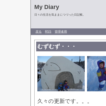
My Diary
日々の生活を気ままにつづった日記帳。
戻る
RSS
管理者用
むずむず・・・
久々の更新です。。。