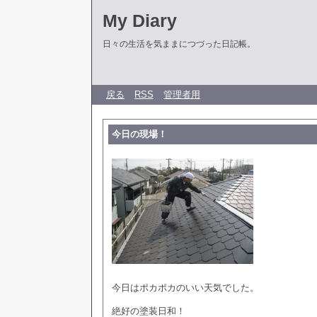
My Diary
日々の生活を気ままにつづった日記帳。
戻る
RSS
管理者用
今日の現場！
今日はポカポカのいい天気でした。
絶好の塗装日和！