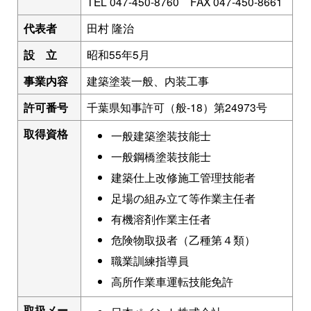
TEL 047-450-8760 FAX 047-450-8661
代表者
田村 隆治
設 立
昭和55年5月
事業内容
建築塗装一般、内装工事
許可番号
千葉県知事許可（般-18）第24973号
取得資格
一般建築塗装技能士
一般鋼橋塗装技能士
建築仕上改修施工管理技能者
足場の組み立て等作業主任者
有機溶剤作業主任者
危険物取扱者（乙種第４類）
職業訓練指導員
高所作業車運転技能免許
取扱メー