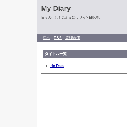
My Diary
日々の生活を気ままにつづった日記帳。
戻る
RSS
管理者用
タイトル一覧
No Data