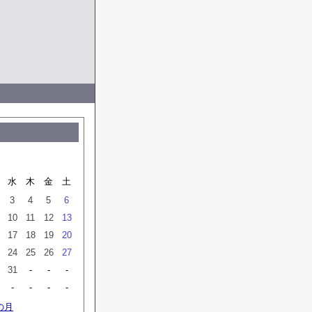
月
水
木
金
土
3
4
5
6
10
11
12
13
17
18
19
20
24
25
26
27
31
-
-
-
-
-
-
-
の月