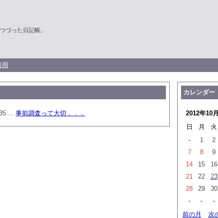
つづった日記帳。
者用
カレンダー
35 ...
事前調査って大切．．．
2012年10
日
月
火
-
1
2
7
8
9
14
15
16
21
22
23
28
29
30
-
-
-
前の月
次