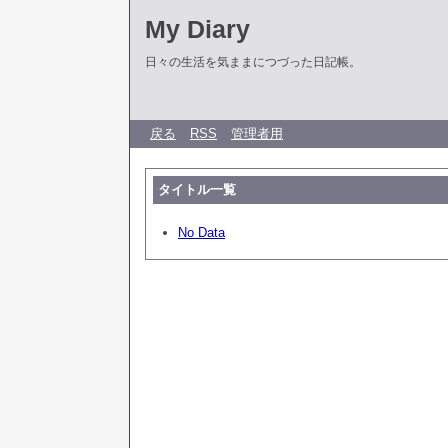
My Diary
日々の生活を気ままにつづった日記帳。
戻る
RSS
管理者用
タイトル一覧
No Data