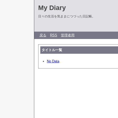
My Diary
日々の生活を気ままにつづった日記帳。
戻る
RSS
管理者用
タイトル一覧
No Data