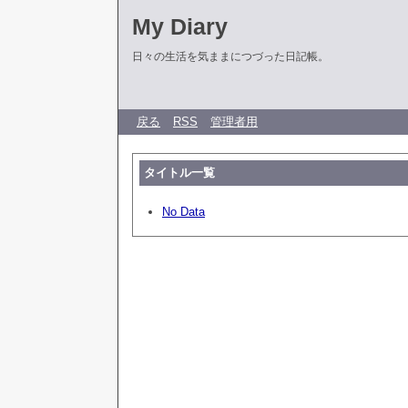
My Diary
日々の生活を気ままにつづった日記帳。
戻る
RSS
管理者用
タイトル一覧
No Data