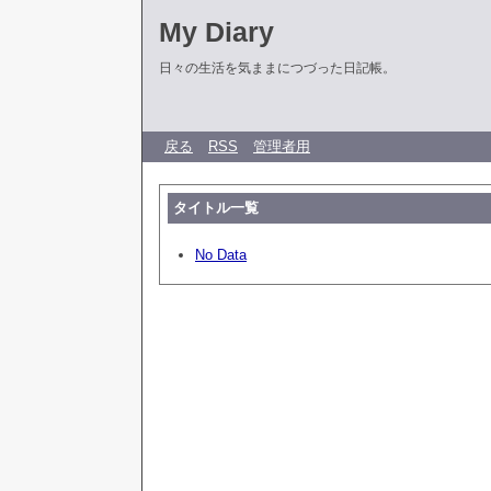
My Diary
日々の生活を気ままにつづった日記帳。
戻る
RSS
管理者用
タイトル一覧
No Data