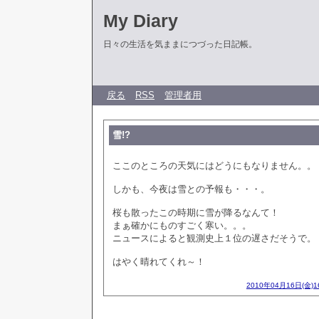
My Diary
日々の生活を気ままにつづった日記帳。
戻る
RSS
管理者用
雪!?
ここのところの天気にはどうにもなりません。。
しかも、今夜は雪との予報も・・・。
桜も散ったこの時期に雪が降るなんて！
まぁ確かにものすごく寒い。。。
ニュースによると観測史上１位の遅さだそうで。
はやく晴れてくれ～！
2010年04月16日(金)