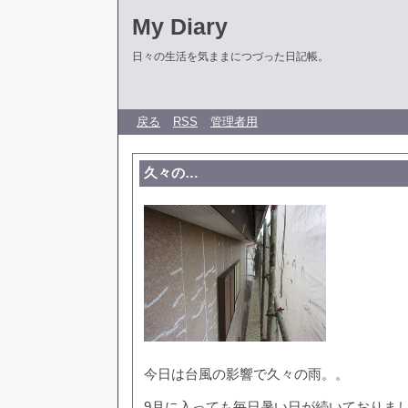
My Diary
日々の生活を気ままにつづった日記帳。
戻る
RSS
管理者用
久々の…
今日は台風の影響で久々の雨。。
9月に入っても毎日暑い日が続いておりま