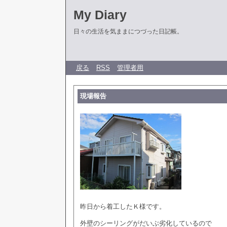
My Diary
日々の生活を気ままにつづった日記帳。
戻る
RSS
管理者用
現場報告
昨日から着工したＫ様です。
外壁のシーリングがだいぶ劣化しているので