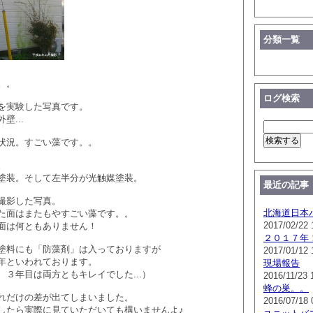
分類一覧
。。
ログ検索
を実験した写真です。
壁...
状況。すごい藻です。。
。
塗装。そして左半分が光触媒塗装。
最近の記事
撮影した写真。
北海道日本
た面はまたもやすごい藻です。。
2017/02/22 
面は何ともありません！
２０１７年
塗料にも「防藻剤」は入っておりますが
2017/01/12 
年といわれております。
現場報告
３年目は両方ともキレイでした...）
2016/11/23 
蜂の巣。。
れだけの差が出てしまいました。
2016/07/18 
したら実際に見ていただいても構いませんよ♪