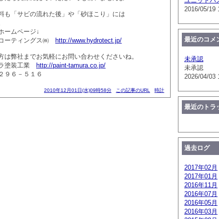
ユニットバ
2016/05/19 
料も「サビの流れた後」や「砂ほこり」には
。
ホームページ↓
最近のコメ
モコーティングス㈱
http://www.hydrotect.jp/
方は弊社までお気軽にお問い合わせくださいね。
未承認
ラ塗装工業
http://paint-tamura.co.jp/
未承認
９６－５１６
2026/04/03 
2010年12月01日(水)09時58分
この記事のURL
時計
最近のトラ
過去ログ
2017年02月
2017年01月
2016年11月
2016年07月
2016年05月
2016年03月