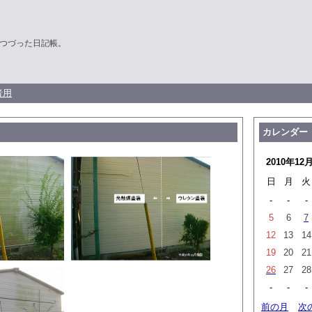
つづった日記帳。
者用
カレンダー
2010年12
日
月
火
-
-
-
5
6
7
12
13
14
19
20
21
26
27
28
-
-
-
前の月
次