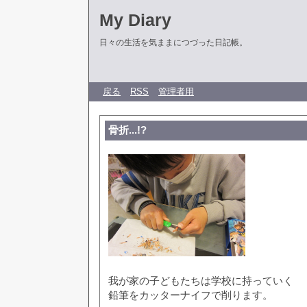
My Diary
日々の生活を気ままにつづった日記帳。
戻る
RSS
管理者用
骨折...!?
我が家の子どもたちは学校に持っていく
鉛筆をカッターナイフで削ります。