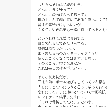
もちろんそれは父親の仕事。
どんなに遅く帰っても、
どんなに酔っぱらって帰っても、
机の上にふで箱が置いてあると削らなくて
普通の鉛筆だけならいいが
２０色近い色鉛筆も一緒に置いてあるとも
というわけで最近は長男坊に
自分で削らせてみたりもする。
最初は危なっかしいが、
まぁ男たるものカッターナイフぐらい
使ったことがなくてはまずいと思う。
今のところいびつな形だが
これは毎日の積み重ねだろう。
そんな長男坊だが、
三週間前にボール遊びをしていてツキ指を
大したことないだろうと思って放っておい
忘れたころにまだ痛いというので一応病院
レントゲンの結果、先生曰く、
「これは骨折してたね。」との事。
幸いにも、もう治り始めているというので